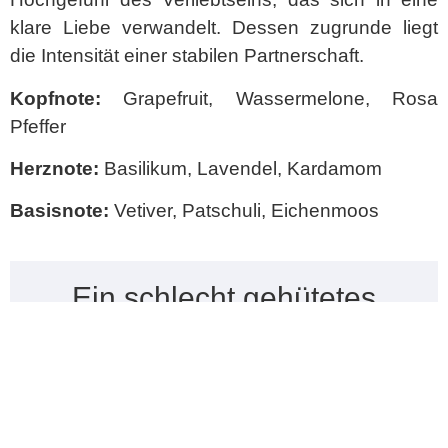
klare Liebe verwandelt. Dessen zugrunde liegt
die Intensität einer stabilen Partnerschaft.
Kopfnote:
Grapefruit, Wassermelone, Rosa
Pfeffer
Herznote:
Basilikum, Lavendel, Kardamom
Basisnote:
Vetiver, Patschuli, Eichenmoos
Ein schlecht gehütetes
Hollywood-Geheimnis –
Katharine Hepburn &
Spencer Tracy